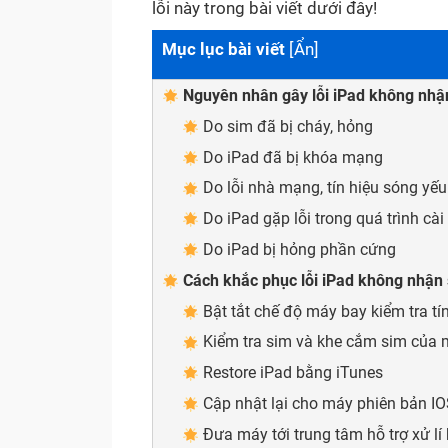
lỗi này trong bài viết dưới đây!
Mục lục bài viết
[
Ẩn
]
Nguyên nhân gây lỗi iPad không nhậ
Do sim đã bị cháy, hỏng
Do iPad đã bị khóa mạng
Do lỗi nhà mạng, tín hiệu sóng yếu
Do iPad gặp lỗi trong quá trình cài
Do iPad bị hỏng phần cứng
Cách khắc phục lỗi iPad không nhận
Bật tắt chế độ máy bay kiểm tra t
Kiểm tra sim và khe cắm sim của 
Restore iPad bằng iTunes
Cập nhật lại cho máy phiên bản I
Đưa máy tới trung tâm hỗ trợ xử l