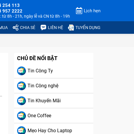
4 254 113
Lịch hẹn
3 957 2222
 từ 8h - 21h, ngày lễ và CN từ 8h - 19h
 MUA
CHIA SẺ
LIÊN HỆ
TUYỂN DỤNG
CHỦ ĐỀ NỔI BẬT
Tin Công Ty
Tin Công nghệ
Tin Khuyến Mãi
One Coffee
Mẹo Hay Cho Laptop