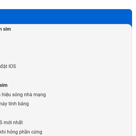
n sim
 đặt IOS
 sim
ín hiệu sóng nhà mạng
máy tính bảng
OS mới nhất
í khi hỏng phần cứng