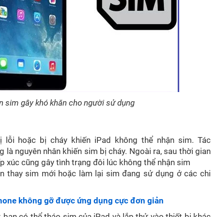
n sim gây khó khăn cho người sử dụng
 lỗi hoặc bị cháy khiến iPad không thể nhận sim. Tác
là nguyên nhân khiến sim bị cháy. Ngoài ra, sau thời gian
p xúc cũng gây tình trạng đôi lúc không thể nhận sim
ần thay sim mới hoặc làm lại sim đang sử dụng ở các chi
 iPhone không gỡ được ứng dụng cực đơn giản
 bạn có thể tháo sim của iPad và lắp thử vào thiết bị khác