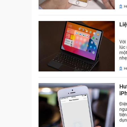
H
Li
Với
lúc 
một
nhẹ,
H
Hư
iP
Điệ
ngư
tiệ
dụn