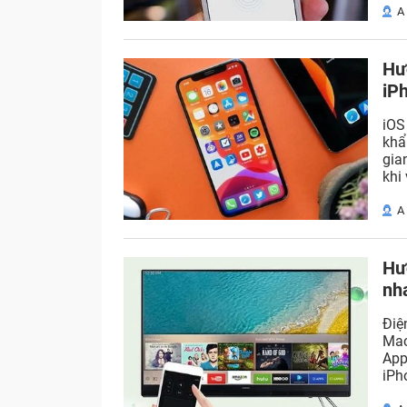
A
Hư
iP
iOS
khẩ
gia
khi 
A
Hư
nh
Điệ
Mac
App
iPh