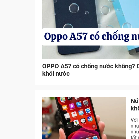
OPPO A57 có chống nước không? 
khỏi nước
Nú
kh
Với
nhậ
nhữ
tất 