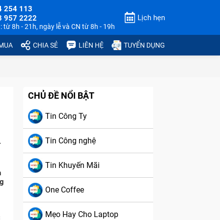
4 254 113
Lịch hẹn
3 957 2222
 từ 8h - 21h, ngày lễ và CN từ 8h - 19h
 MUA
CHIA SẺ
LIÊN HỆ
TUYỂN DỤNG
CHỦ ĐỀ NỔI BẬT
Tin Công Ty
Tin Công nghệ
ện
Tin Khuyến Mãi
n
ng
One Coffee
Mẹo Hay Cho Laptop
i