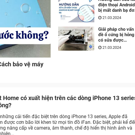
điện thoại Android
bị mất danh bạ đơ
giản trong 5 phút
21.03.2024
Giải pháp cho vấn
đề ổ cứng bị hỏng
có sửa được
không?
21.03.2024
Cách bảo vệ máy
t Home có xuất hiện trên các dòng iPhone 13 serie
ông?
 những cải tiến đặc biệt trên dòng iPhone 13 series, Apple đã
n được cơn bão lời khen từ mọi tín đồ iFan. Đặc biệt, phải kể đ
ng nâng cấp về camera, âm thanh, chế độ hiển thị hình ảnh và
nhiên...