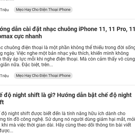
Mẹo Hay Cho Điện Thoại iPhone
 Triệu
ớng dẫn cài đặt nhạc chuông iPhone 11, 11 Pro, 1
omax cực nhanh
c chuông điện thoại là một phần không thể thiếu trong đời sốn
g ngày. Việc nghe một bản nhạc yêu thích, khiến mình không
 thấy áp lực mỗi khi nghe điện thoại. Mà còn cảm thấy vô cùn
giãn nữa. Đặc biệt, trên...
Mẹo Hay Cho Điện Thoại iPhone
 Triệu
 độ night shift là gì? Hướng dẫn bật chế độ night
ft
 độ night shift được biết đến là tính năng hữu ích dành cho
ng tín đồ công nghệ. Sử dụng nó người dùng giảm hại mắt, mỏ
 khi mà việc thời gian dài. Hãy cùng theo dõi thông tin bài viết
được...