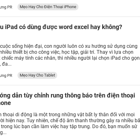
Mẹo Hay Cho Điện Thoại iPhone
ưng PR
ệu iPad có dùng được word excel hay không?
 cuộc sống hiện đại, con người luôn có xu hướng sử dụng cùng
nhiều thiết bị cho công việc, học tập, giải trí. Thay vì lựa chọn
 chiếc máy tính các nhân, thì nhiều người lại chọn iPad cho gọn
 đa...
Mẹo Hay Cho Tablet
ưng PR
ớng dẫn tùy chỉnh rung thông báo trên điện thoại
hone
n thoại di động là một trong những vật bất ly thân đối với mọi
ời hiện nay. Tuy nhiên, chế độ âm thanh thường gây ra nhiều bấ
n trong lúc bạn cần làm việc hay tập trung. Do đó, bạn muốn sử
g...