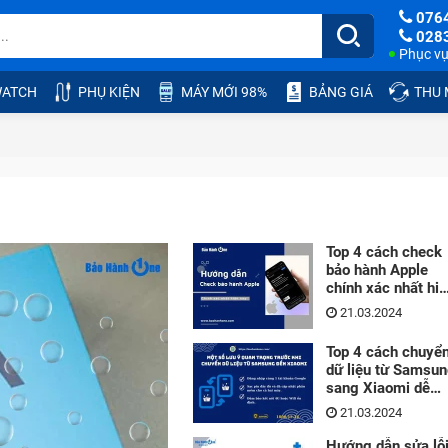
076
028
Phục vụ:
ATCH
PHỤ KIỆN
MÁY MỚI 98%
BẢNG GIÁ
THU
Top 4 cách check
bảo hành Apple
chính xác nhất hi
nay
21.03.2024
Top 4 cách chuyể
dữ liệu từ Samsu
sang Xiaomi dễ
thực hiện nhất
21.03.2024
Hướng dẫn sửa lỗ