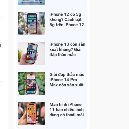
iPhone 12 có 5g
không? Cách bật
5g trên iPhone 12
1
thế nào
iPhone 13 còn sản
g
xuất không? Giải
đáp thắc mắc
g
ngay
Giải đáp thắc mắc
iPhone 14 Pro
Max còn sản xuất
không?
Màn hình iPhone
11 bao nhiêu inch,
i
dùng có thoải mái
không?