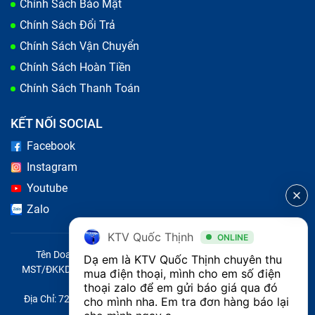
Chính Sách Bảo Mật
Chính Sách Đổi Trả
Chính Sách Vận Chuyển
Chính Sách Hoàn Tiền
Chính Sách Thanh Toán
KẾT NỐI SOCIAL
Facebook
Instagram
Youtube
Zalo
KTV Quốc Thịnh
ONLINE
Tên Doanh Nghiệp: CÔNG TY TNHH CITY ONE VIỆT NAM
Dạ em là KTV Quốc Thịnh chuyên thu 
MST/ĐKKD/QĐTL: 0316569346 do sở KHĐT TP.HCM cấp ngày
mua điện thoại, mình cho em số điện 
14/04/2023
thoại zalo để em gửi báo giá qua đó 
Địa Chỉ: 721 Trường Chinh, Phường Tây Thạnh, Quận Tân Phú,
cho mình nha. Em tra đơn hàng báo lại 
Thành phố Hồ Chí Minh, Việt Nam